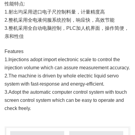
性能特点:
1.射出均采用进口电子尺控制料量，计量精度高
2.整机采用全电液伺服系统控制，响应快，高效节能
3.整机采用全自动电脑控制，PLC加人机界面，操作简便，
亲和性佳
Features
1.Injections adopt import electronic scale to control the
injection volume which can assure measurement accuracy.
2.The machine is driven by whole electric liquid servo
system with fast-response and energy-efficient.
3.Adopt the automatic computer control system with touch
screen control system which can be easy to operate and
check freely.