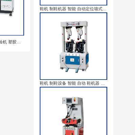
鞋机 制鞋机器 智能 自动定位墙式压底机
GW-008 DIN磨耗试验机 塑胶大底耐磨试验机 砂纸橡胶滚筒摩擦检测仪 橡胶塑胶抗磨
鞋机 制鞋设备 智能 自动 鞋机器 自调试油压压底机