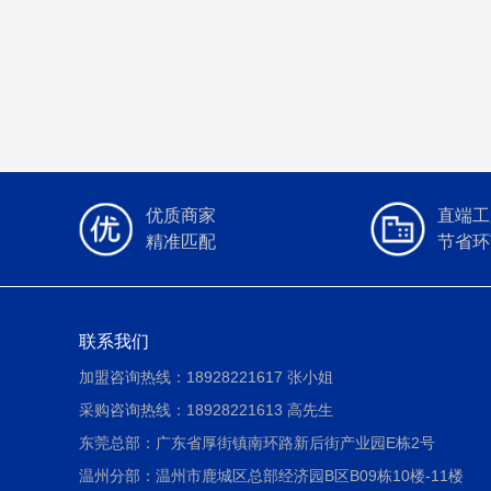
优质商家
直端工
精准匹配
节省环
联系我们
加盟咨询热线：18928221617 张小姐
采购咨询热线：18928221613 高先生
东莞总部：广东省厚街镇南环路新后街产业园E栋2号
温州分部：温州市鹿城区总部经济园B区B09栋10楼-11楼