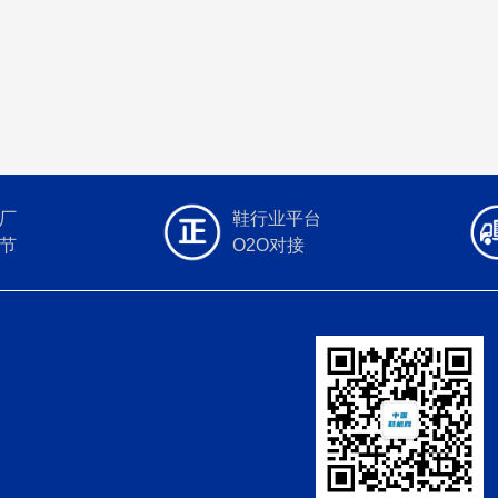
厂
鞋行业平台
节
O2O对接