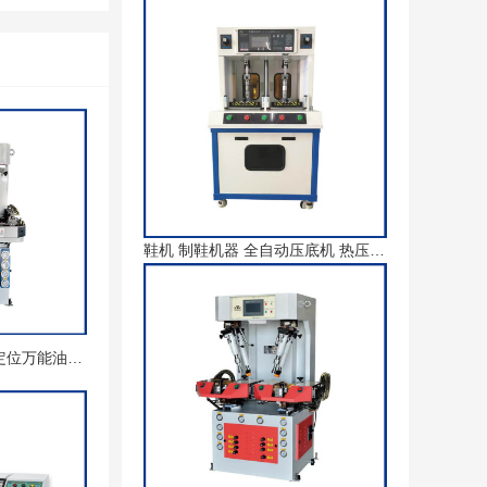
鞋机 制鞋机器 全自动压底机 热压 无模压合机
鞋机 制鞋设备 自动定位万能油压压底机