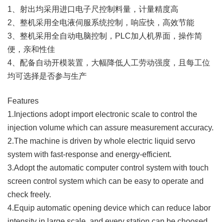
1、射出均采用进口电子尺控制料量，计量精度高
2、整机采用全电液伺服系统控制，响应快，高效节能
3、整机采用全自动电脑控制，PLC加人机界面，操作简
便，亲和性佳
4、配备自动开模装置，大幅降低人工劳动强度，且每工位
均可选择是否参与生产
Features
1.Injections adopt import electronic scale to control the
injection volume which can assure measurement accuracy.
2.The machine is driven by whole electric liquid servo
system with fast-response and energy-efficient.
3.Adopt the automatic computer control system with touch
screen control system which can be easy to operate and
check freely.
4.Equip automatic opening device which can reduce labor
intensity in large scale, and every station can be choosed