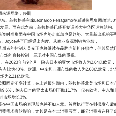
图来源网络，侵删
拉格慕主席Leonardo Ferragamo在感谢俊思集团超过30
发展。而在此之前，菲拉格慕已经开始调整大中华区运营结构。
港资时尚集团在中国市场声势走低却也是趋势。大量新出现的买
，Joyce甚至已经退出内度。从商业资源到销售业绩，
且后者的控制人吴光正也将继续在品牌内部担任职位，但其显然
市场的直接控制，展现对中国市场的重视。
在2023年前9个月，除去日本的亚太市场收入为2.64亿欧元，
入占比为40%。欧洲、中东和非洲市场的收入为2.08亿欧元，北
场为2.21亿欧元。
按照固定汇率计算，在上述报告期内，菲拉格慕北美市场和日本
下跌9.6%，除去日本的亚太市场则下跌11.7%，仅有欧洲、中东和
洲市场增长3%。
慕在中国市场的表现却也并不如人意。首席执行官在财报发布后
消费需求疲软影响，尤其是在本土消费层面，部分消费者选择了