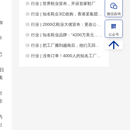
行业 | 世界鞋业宣布，开设首家鞋厂
行业 | 知名鞋企3亿收购，香港某集团部分股权！
微信咨询
年
行业 | 2000亿鞋业大佬宣布：更改公司标志！
行业 | 知名鞋业品牌：“4200万美元，这家公司我收了！”
公众号
手
行业 | 把工厂搬到越南后，他们又回来了
已
行业 | 没有订单！4000人的知名工厂，仅剩37名工人
日
美
市
非
的
出