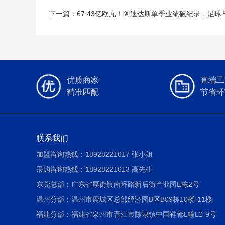
下一篇：67.43亿欧元！阿迪达斯单季业绩破纪录，足球
优质商家
直端工
精准匹配
节省环
联系我们
加盟咨询热线：18928221617 张小姐
采购咨询热线：18928221613 高先生
东莞总部：广东省厚街镇南环路新后街产业园E栋2号
温州分部：温州市鹿城区总部经济园B区B09栋10楼-11楼
福建分部：福建省泉州市晋江市陈埭镇中国鞋都L幢L2-9号