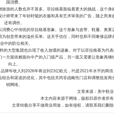
国消费。
洲旅游的人数也并不算多。菲拉格慕面临着更大的挑战，这个身
设计师带来了年轻时髦的衣服和具有艺术审美的广告，随之而来
还有调价。
以消费心中传统的菲拉格慕形象。这个形象与皮带、鞋履、奥莱
易为创意带来的溢价买单。这关乎信任，同时也和不同奢侈品牌
业中的阶位相关。
这样的大型集团也出现了收入放缓的迹象。对于以菲拉格慕为代表
们一方面依赖面向中产的入门级产品，另一面又需要让形象再继
向上。
牌年收入到2026年将达到23亿欧元，约是2021年水平的两倍
品组合和渠道的优化，其中包括关闭非战略性门店和调整批发商
销网络。
文章来源：美中鞋业
本文内容来源于网络，版权归原作者所有
文章转载分享不做商业用途，如有侵权，请联系我们删除