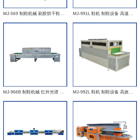
MJ-569 制鞋机械 刷胶烘干鞋机 旋转式胶水活化机
MJ-991L 鞋机 制鞋设备 高速加硫热定型机 热压成型机
MJ-966B 制鞋机械 红外光谱 辐射渗透 恒温补胶线
MJ-992L 鞋机 制鞋设备 高效智能 快速回流 冷却定型机